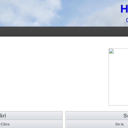
H
ări
S
Către
De la